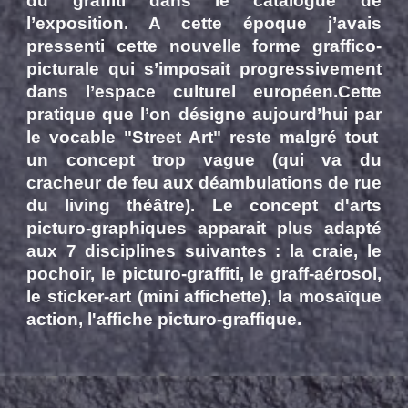
du graffiti dans le catalogue de
l’exposition. A cette époque j’avais
pressenti cette nouvelle forme graffico-
picturale qui s’imposait progressivement
dans l’espace culturel européen.Cette
pratique que l’on désigne aujourd’hui
par
le vocable "Street Art" reste malgré tout
un concept tr
op vague (qui va du
cracheur de feu aux déambulations de rue
du living théâtre). Le concept d'arts
picturo-graphiques apparait plus adapté
aux 7 disciplines suivantes : la craie, le
pochoir, le picturo-graffiti, le graff-aérosol,
le sticker-art (mini affichette), la mosaïque
action, l'affiche picturo-graffique.